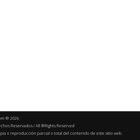
com ® 2026
chos Reservados / All ®Rights Reserved
pia o reproducción parcial o total del contenido de este sitio web.