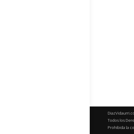
DiazVidaurri.
Todos los Dere
Prohibida la co