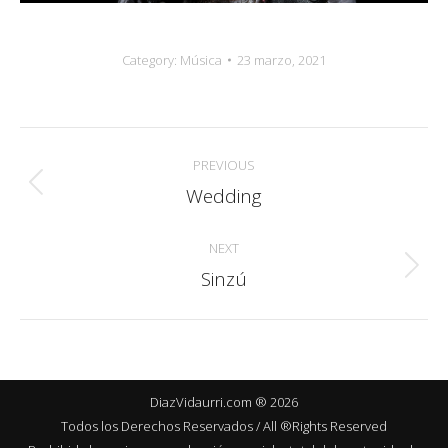
Category:
Música
23 marzo, 2021
Album
PREVIOUS
navigation
Wedding
Previous
album:
NEXT
Sinzú
Next
album:
DiazVidaurri.com ® 2026
Todos los Derechos Reservados / All ®Rights Reserved