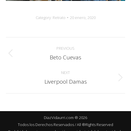
Category:
Retrato
20 enero, 2020
Album
PREVIOUS
navigation
Beto Cuevas
Previous
album:
NEXT
Liverpool Damas
Next
album:
DiazVidaurri.com ® 2026
Todos los Derechos Reservados / All ®Rights Reserved